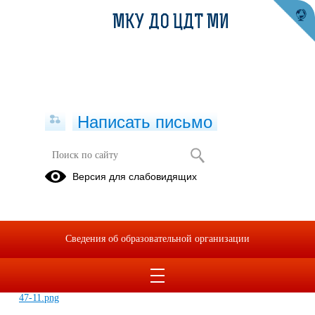
МКУ ДО ЦДТ МИ
Написать письмо
Онлайн- мастер - класс по
Версия для слабовидящих
прикладному искусству адыгов
03.11.2021
Ccылка на видео
Сведения об образовательной организации