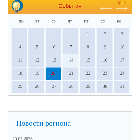
Май
События
пн
вт
ср
чт
пт
сб
вс
1
2
3
4
5
6
7
8
9
10
11
12
13
14
15
16
17
18
19
20
21
22
23
24
25
26
27
28
29
30
31
Новости региона
20.05.2026
09.